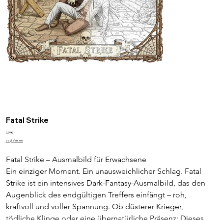
Fatal Strike
Preis
0,99 €
zzgl. Versand
Fatal Strike – Ausmalbild für Erwachsene
Ein einziger Moment. Ein unausweichlicher Schlag. Fatal 
Strike ist ein intensives Dark-Fantasy-Ausmalbild, das den 
Augenblick des endgültigen Treffers einfängt – roh, 
kraftvoll und voller Spannung. Ob düsterer Krieger, 
tödliche Klinge oder eine übernatürliche Präsenz: Dieses 